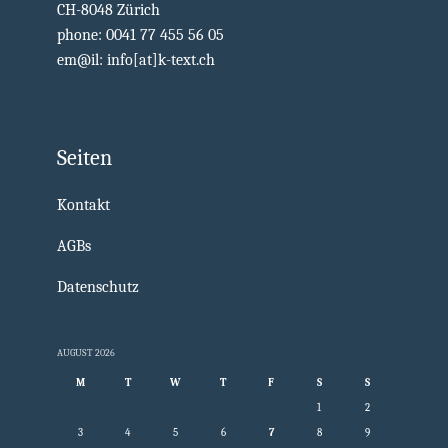
CH-8048 Zürich
phone: 0041 77 455 56 05
em@il: info[at]k-text.ch
Seiten
Kontakt
AGBs
Datenschutz
AUGUST 2026
M
T
W
T
F
S
S
1
2
3
4
5
6
7
8
9