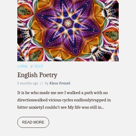
LYRIK
TEXT
English Poetry
2 months ago
by
Klaus Frenzel
It is he who made me see I walked a path with no
directionwalked vicious cycles endlesslytrapped in
bitter anxietyI couldn’t see My life was still in...
READ MORE