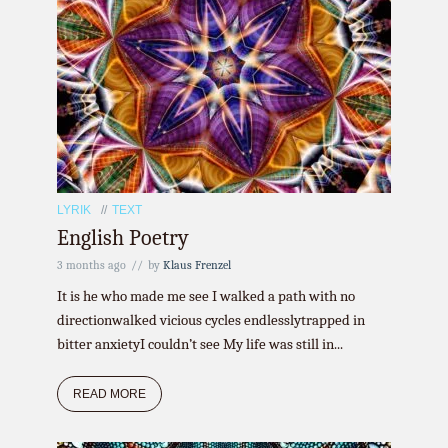
LYRIK
TEXT
English Poetry
3 months ago
by
Klaus Frenzel
It is he who made me see I walked a path with no
directionwalked vicious cycles endlesslytrapped in
bitter anxietyI couldn’t see My life was still in...
READ MORE