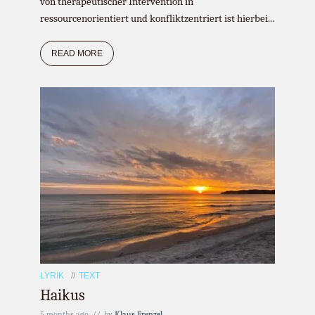
von therapeutischer Intervention in
ressourcenorientiert und konfliktzentriert ist hierbei...
READ MORE
LYRIK
TEXT
Haikus
5 months ago
by
Klaus Frenzel