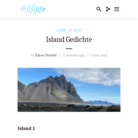
LYRIK
TEXT
Island Gedichte
by
Klaus Frenzel
7 months ago
1 min read
Island 1