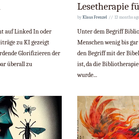
h
Lesetherapie 
by
Klaus Frenzel
12 months ag
ht auf Linked In oder
Unter dem Begriff Bibli
iträge zu KI gezeigt
Menschen wenig bis gar 
dende Glorifizieren der
den Begriff mit der Bibe
ar überall zu
ist, da die Bibliotherap
wurde...