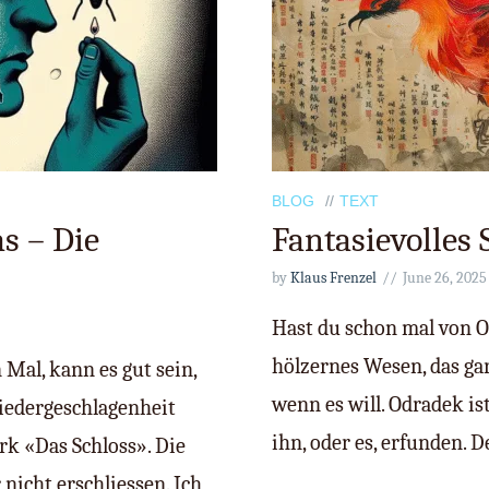
BLOG
TEXT
s – Die
Fantasievolles
by
Klaus Frenzel
June 26, 2025
Hast du schon mal von Od
hölzernes Wesen, das g
Mal, kann es gut sein,
wenn es will. Odradek is
iedergeschlagenheit
ihn, oder es, erfunden. D
rk «Das Schloss». Die
nicht erschliessen. Ich