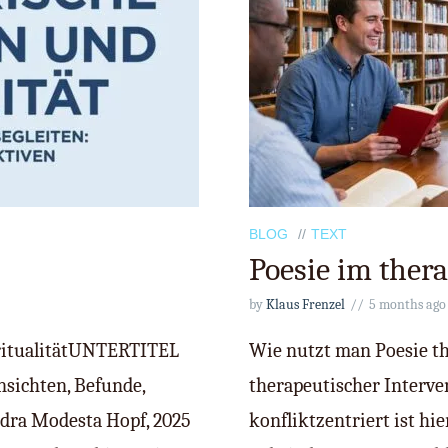
BLOG
TEXT
Poesie im ther
by
Klaus Frenzel
5 months ago
iritualitätUNTERTITEL
Wie nutzt man Poesie th
nsichten, Befunde,
therapeutischer Interve
dra Modesta Hopf, 2025
konfliktzentriert ist hi