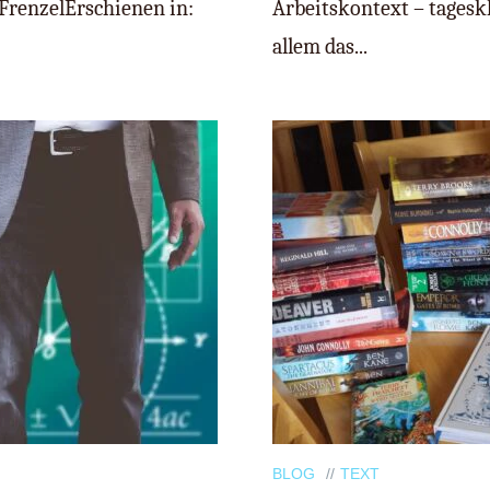
FrenzelErschienen in:
Arbeitskontext – tageskl
allem das...
BLOG
TEXT